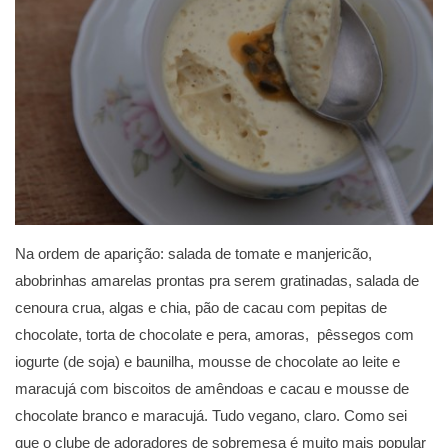
Na ordem de aparição: salada de tomate e manjericão,
abobrinhas amarelas prontas pra serem gratinadas, salada de
cenoura crua, algas e chia, pão de cacau com pepitas de
chocolate, torta de chocolate e pera, amoras, pêssegos com
iogurte (de soja) e baunilha, mousse de chocolate ao leite e
maracujá com biscoitos de amêndoas e cacau e mousse de
chocolate branco e maracujá. Tudo vegano, claro. Como sei
que o clube de adoradores de sobremesa é muito mais popular