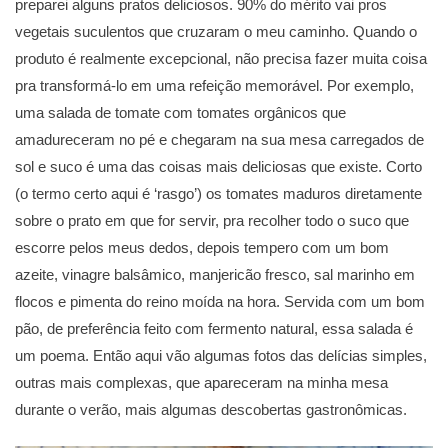
preparei alguns pratos deliciosos. 90% do mérito vai pros
vegetais suculentos que cruzaram o meu caminho. Quando o
produto é realmente excepcional, não precisa fazer muita coisa
pra transformá-lo em uma refeição memorável. Por exemplo,
uma salada de tomate com tomates orgânicos que
amadureceram no pé e chegaram na sua mesa carregados de
sol e suco é uma das coisas mais deliciosas que existe. Corto
(o termo certo aqui é ‘rasgo’) os tomates maduros diretamente
sobre o prato em que for servir, pra recolher todo o suco que
escorre pelos meus dedos, depois tempero com um bom
azeite, vinagre balsâmico, manjericão fresco, sal marinho em
flocos e pimenta do reino moída na hora. Servida com um bom
pão, de preferência feito com fermento natural, essa salada é
um poema. Então aqui vão algumas fotos das delícias simples,
outras mais complexas, que apareceram na minha mesa
durante o verão, mais algumas descobertas gastronômicas.