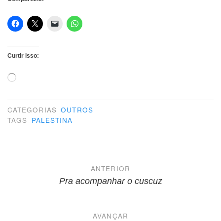
Curtir isso:
Carregando...
CATEGORIAS
OUTROS
TAGS
PALESTINA
Navegação
ANTERIOR
de
Pra acompanhar o cuscuz
Post
AVANÇAR