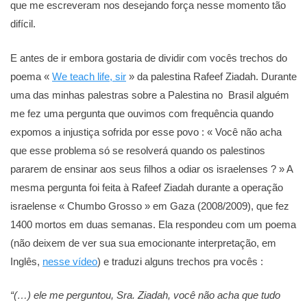
que me escreveram nos desejando força nesse momento tão
difícil.
E antes de ir embora gostaria de dividir com vocês trechos do
poema «
We teach life, sir
» da palestina Rafeef Ziadah. Durante
uma das minhas palestras sobre a Palestina no Brasil alguém
me fez uma pergunta que ouvimos com frequência quando
expomos a injustiça sofrida por esse povo : « Você não acha
que esse problema só se resolverá quando os palestinos
pararem de ensinar aos seus filhos a odiar os israelenses ? » A
mesma pergunta foi feita à Rafeef Ziadah durante a operação
israelense « Chumbo Grosso » em Gaza (2008/2009), que fez
1400 mortos em duas semanas. Ela respondeu com um poema
(não deixem de ver sua sua emocionante interpretação, em
Inglês,
nesse vídeo
) e traduzi alguns trechos pra vocês :
“(…) ele me perguntou, Sra. Ziadah, você não acha que tudo