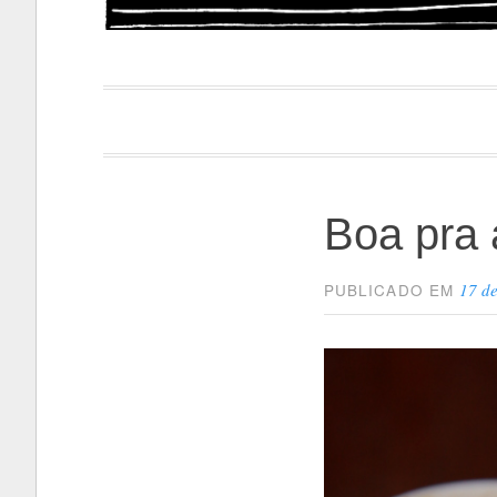
Papacapi
Boa pra 
17 d
PUBLICADO EM