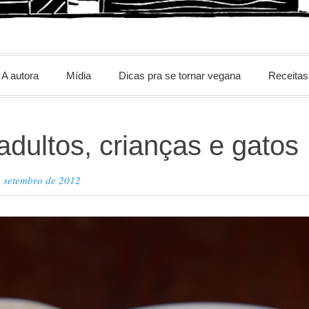
m
A autora
Mídia
Dicas pra se tornar vegana
Receitas
adultos, crianças e gatos
e setembro de 2012