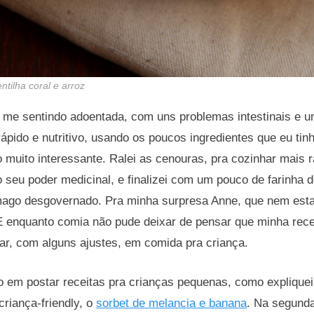
tilha coral e arroz
a me sentindo adoentada, com uns problemas intestinais e 
rápido e nutritivo, usando os poucos ingredientes que eu tin
uito interessante. Ralei as cenouras, pra cozinhar mais r
 o seu poder medicinal, e finalizei com um pouco de farinha 
mago desgovernado. Pra minha surpresa Anne, que nem est
 enquanto comia não pude deixar de pensar que minha rece
ar, com alguns ajustes, em comida pra criança.
 em postar receitas pra crianças pequenas, como expliquei
riança-friendly, o
sorbet de melancia e banana
. Na segunda