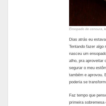
Ensopado de cenoura, len
Dias atrás eu estav
Tentando fazer algo 
nasceu um ensopado m
alho, pra aproveitar
segurar o meu estô
também e aprovou. E
poderia se transform
Faz tempo que penso
primeira sobremesa c