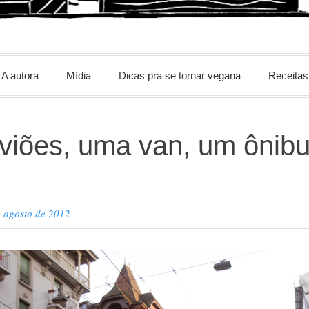
m
A autora
Mídia
Dicas pra se tornar vegana
Receitas
viões, uma van, um ônib
e agosto de 2012