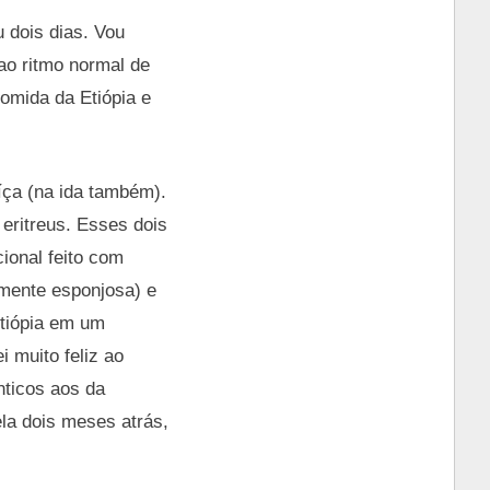
 dois dias. Vou
ao ritmo normal de
omida da Etiópia e
íça (na ida também).
 eritreus. Esses dois
ional feito com
amente esponjosa) e
Etiópia em um
 muito feliz ao
nticos aos da
la dois meses atrás,