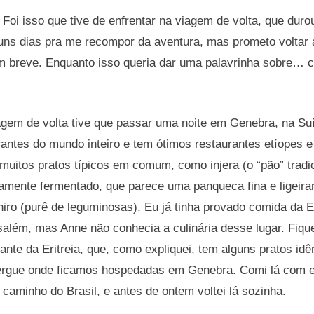
oi isso que tive de enfrentar na viagem de volta, que durou
uns dias pra me recompor da aventura, mas prometo voltar 
em breve. Enquanto isso queria dar uma palavrinha sobre… c
agem de volta tive que passar uma noite em Genebra, na Su
rantes do mundo inteiro e tem ótimos restaurantes etíopes e
muitos pratos típicos em comum, como injera (o “pão” tradic
ngamente fermentado, que parece uma panqueca fina e ligeir
shiro (purê de leguminosas). Eu já tinha provado comida da 
além, mas Anne não conhecia a culinária desse lugar. Fiquei
ante da Eritreia, que, como expliquei, tem alguns pratos idê
lbergue onde ficamos hospedadas em Genebra. Comi lá com e
aminho do Brasil, e antes de ontem voltei lá sozinha.