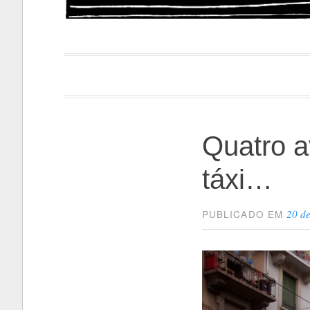
Papacapi
Quatro a
táxi…
20 d
PUBLICADO EM