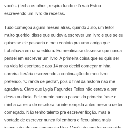
vocês. (fecha os olhos, respira fundo e lá vai) Estou
escrevendo um livro de receitas.
Tudo começou alguns meses atrás, quando Júlio, um leitor
muito querido, disse que eu devia escrever um livro e que se eu
quisesse ele passaria o meu contato pra uma amiga que
trabalhava em uma editora. Eu mentiria se dissesse que nunca
pensei em escrever um livro. A primeira coisa que eu quis ser
na vida foi escritora e aos 14 anos decidi começar minha
carreira literária escrevendo a continuação do meu livro
preferido, “Ciranda de pedra”, pois o final da história não me
agradava. Claro que Lygia Fagundes Telles não estava a par
dessa audácia. Felizmente nunca passei da primeira frase e
minha carreira de escritora foi interrompida antes mesmo de ter
começado. Não tenho talento pra escrever ficção. mas a
vontade de escrever nunca foi embora e ficou ainda mais
intensa desde que comecei o blog. Vocês devem ter percebido