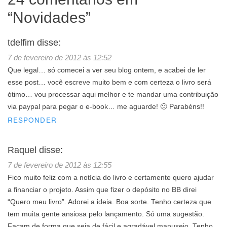
“
Novidades
”
tdelfim
disse:
7 de fevereiro de 2012 às 12:52
Que legal… só comecei a ver seu blog ontem, e acabei de ler
esse post… você escreve muito bem e com certeza o livro será
ótimo… vou processar aqui melhor e te mandar uma contribuição
via paypal para pegar o e-book… me aguarde! 🙂 Parabéns!!
RESPONDER
Raquel
disse:
7 de fevereiro de 2012 às 12:55
Fico muito feliz com a notícia do livro e certamente quero ajudar
a financiar o projeto. Assim que fizer o depósito no BB direi
“Quero meu livro”. Adorei a ideia. Boa sorte. Tenho certeza que
tem muita gente ansiosa pelo lançamento. Só uma sugestão.
Façam de forma que seja de fácil e agradável manuseio. Tenho