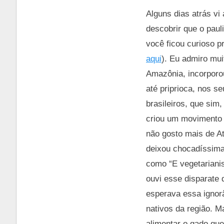
Alguns dias atrás vi
descobrir que o paul
você ficou curioso 
aqui
). Eu admiro mui
Amazônia, incorporou
até priprioca, nos s
brasileiros, que sim
criou um movimento d
não gosto mais de At
deixou chocadíssima.
como “E vegetarianis
ouvi esse disparate
esperava essa ignor
nativos da região. M
alimentar o gado que 