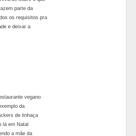
fazem parte da
dos os requisitos pra
ade e deixar a
estaurante vegano
 exemplo da
ackers de linhaça
o lá em Natal
sendo a mãe da