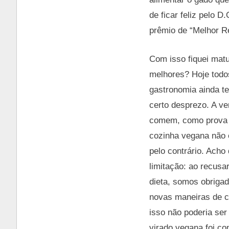
de ficar feliz pelo 
prêmio de “Melhor R
Com isso fiquei mat
melhores? Hoje todos
gastronomia ainda t
certo desprezo. A v
comem, como prova o
cozinha vegana não é
pelo contrário. Acho
limitação: ao recus
dieta, somos obriga
novas maneiras de co
isso não poderia ser
virado vegana foi c