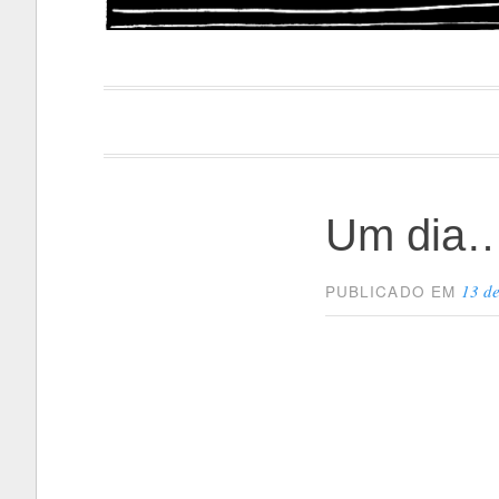
Papacapi
Um dia
13 d
PUBLICADO EM