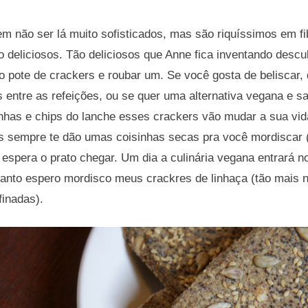
 não ser lá muito sofisticados, mas são riquíssimos em fi
o deliciosos. Tão deliciosos que Anne fica inventando descul
 o pote de crackers e roubar um. Se você gosta de beliscar,
 entre as refeições, ou se quer uma alternativa vegana e sa
inhas e chips do lanche esses crackers vão mudar a sua vid
s sempre te dão umas coisinhas secas pra você mordiscar (p
 espera o prato chegar. Um dia a culinária vegana entrará 
anto espero mordisco meus crackres de linhaça (tão mais nu
finadas).