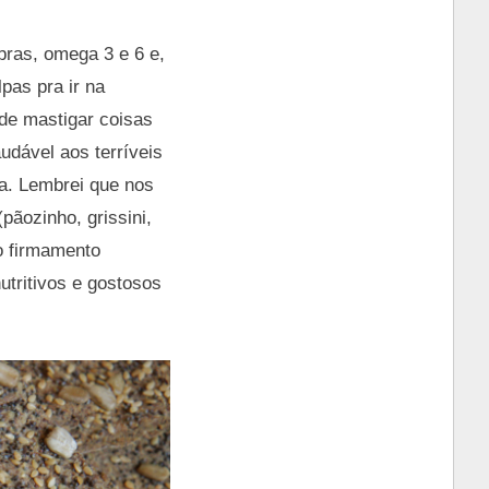
bras, omega 3 e 6 e,
pas pra ir na
 de mastigar coisas
udável aos terríveis
a. Lembrei que nos
ãozinho, grissini,
no firmamento
tritivos e gostosos