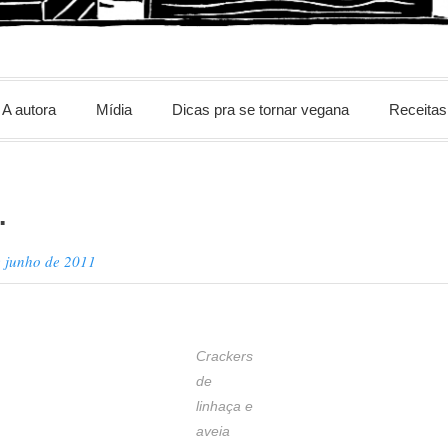
m
A autora
Mídia
Dicas pra se tornar vegana
Receitas
…
e junho de 2011
Crackers
de
linhaça e
aveia