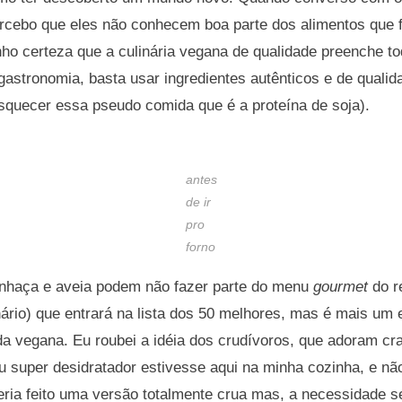
ercebo que eles não conhecem boa parte dos alimentos que 
nho certeza que a culinária vegana de qualidade preenche to
gastronomia, basta usar ingredientes autênticos e de qualid
e esquecer essa pseudo comida que é a proteína de soja).
antes
de ir
pro
forno
inhaça e aveia podem não fazer parte do menu
gourmet
do r
ário) que entrará na lista dos 50 melhores, mas é mais um
da vegana. Eu roubei a idéia dos crudívoros, que adoram cr
 super desidratador estivesse aqui na minha cozinha, e nã
teria feito uma versão totalmente crua mas, a necessidade 