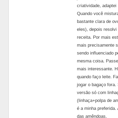
criatividade, adapte
Quando você mistura
bastante clara de ov
eles), depois resolv
receita. Por mais es
mais precisamente s
sendo influenciado p
mesma coisa. Passei 
mais interessante. 
quando faço leite. F
jogar o bagaço fora
versão só com linhaç
(linhaça+polpa de a
é a minha preferida
das amêndoas.