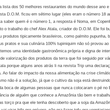
 a lista dos 50 melhores restaurantes do mundo desse ano e f
ista D.O.M. ficou em sétimo lugar (eles eram o número 18 
pra saber quem é o número 1, a resposta é Noma, em Copenh
to o trabalho do chef Alex Atala, criador do D.O.M. Ele foi b
 produtos tipicamente brasileiros, como palmito pupunha, b
eus pratos e sua culinária 100% tupiniquim não só provou a
, temos uma identidade gastronômica própria e digna de in
e valorização dos produtos da terra que foi seguido por vá
ala porque alguns anos atrás li na revista Trip uma declara
 Ao falar do impacto da nossa alimentação na crise climátic
mo não é a solução, já que o cultivo da soja está destruind
 da boca de algumas pessoas que nunca colocaram o pé no 
ância de alguém que conhece a Amazônia tão bem e trabalh
as torço pra que ele tenha descoberto que a soja da Amazôn
vai virar bife pro onívoro, não pra fazer tofu pro vegetaria