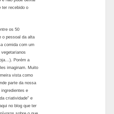
 ter recebido o
ntre os 50
e o pessoal da alta
ossa comida com um
 vegetarianos
soja…). Porém a
eles imaginam. Muito
imeira vista como
ande parte da nossa
 ingredientes e
a criatividade” e
qui no blog que ter
nívoros sobre o que