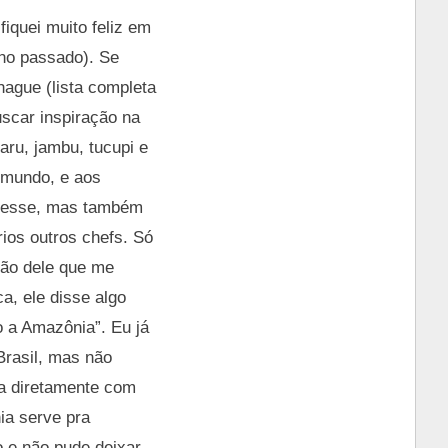
iquei muito feliz em
ano passado). Se
ague (lista completa
uscar inspiração na
aru, jambu, tucupi e
o mundo, e aos
teresse, mas também
rios outros chefs. Só
ção dele que me
a, ele disse algo
o a Amazônia”. Eu já
Brasil, mas não
a diretamente com
ia serve pra
no e não pude deixar