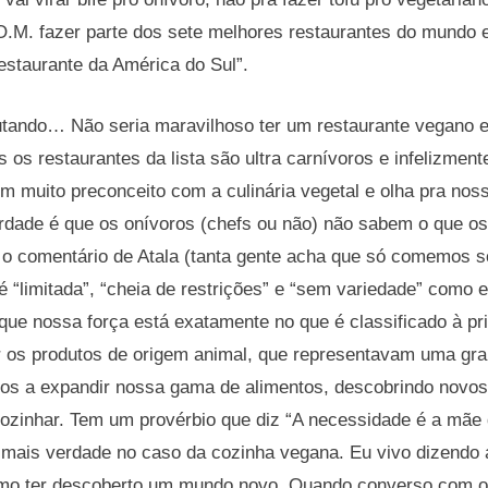
D.O.M. fazer parte dos sete melhores restaurantes do mundo e
estaurante da América do Sul”.
utando… Não seria maravilhoso ter um restaurante vegano e
 os restaurantes da lista são ultra carnívoros e infelizment
em muito preconceito com a culinária vegetal e olha pra n
erdade é que os onívoros (chefs ou não) não sabem o que os
 comentário de Atala (tanta gente acha que só comemos 
 “limitada”, “cheia de restrições” e “sem variedade” como 
 que nossa força está exatamente no que é classificado à pr
ar os produtos de origem animal, que representavam uma gr
dos a expandir nossa gama de alimentos, descobrindo novos
zinhar. Tem um provérbio que diz “A necessidade é a mãe d
 mais verdade no caso da cozinha vegana. Eu vivo dizendo a
omo ter descoberto um mundo novo. Quando converso com o