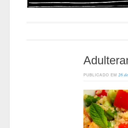
Papacapi
Adultera
26 d
PUBLICADO EM