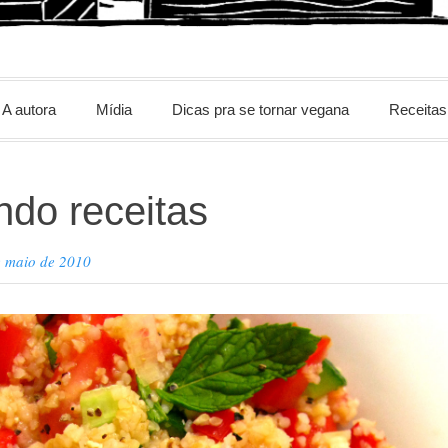
m
A autora
Mídia
Dicas pra se tornar vegana
Receitas
ndo receitas
e maio de 2010