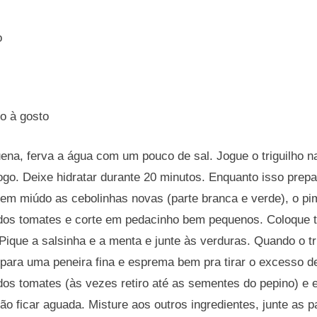
o
no à gosto
na, ferva a água com um pouco de sal. Jogue o triguilho na
ogo. Deixe hidratar durante 20 minutos. Enquanto isso prepa
bem miúdo as cebolinhas novas (parte branca e verde), o pi
dos tomates e corte em pedacinho bem pequenos. Coloque
 Pique a salsinha e a menta e junte às verduras. Quando o tri
o para uma peneira fina e esprema bem pra tirar o excesso d
 dos tomates (às vezes retiro até as sementes do pepino) e
não ficar aguada. Misture aos outros ingredientes, junte as p