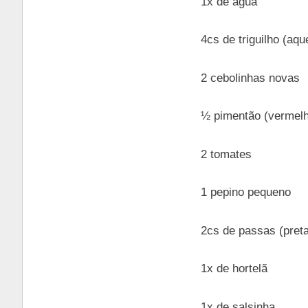
1x de água
4cs de triguilho (aqu
2 cebolinhas novas
½ pimentão (vermelh
2 tomates
1 pepino pequeno
2cs de passas (pret
1x de hortelã
1x de salsinha