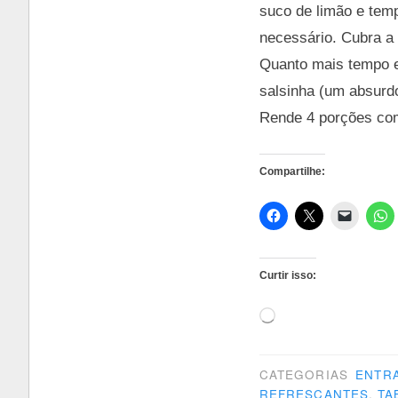
suco de limão e temp
necessário. Cubra a 
Quanto mais tempo el
salsinha (um absurdo
Rende 4 porções com
Compartilhe:
Curtir isso:
Carregando...
CATEGORIAS
ENTR
REFRESCANTES
,
TA