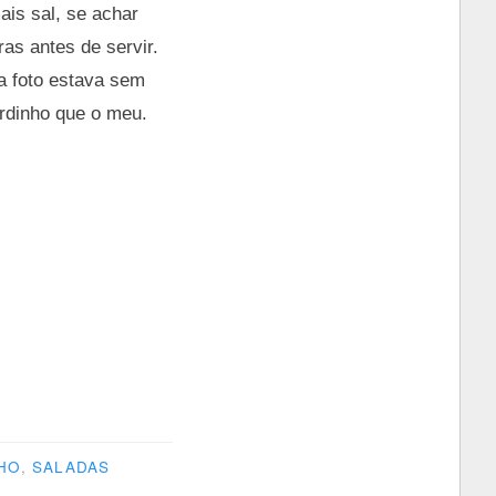
ais sal, se achar
ras antes de servir.
 a foto estava sem
erdinho que o meu.
LHO
,
SALADAS