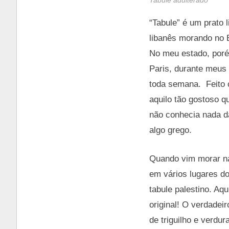
Tabule adulterado
“Tabule” é um prato
libanês morando no B
No meu estado, porém
Paris, durante meus
toda semana. Feito 
aquilo tão gostoso 
não conhecia nada d
algo grego.
Quando vim morar na
em vários lugares d
tabule palestino. Aq
original! O verdadeir
de triguilho e verdu