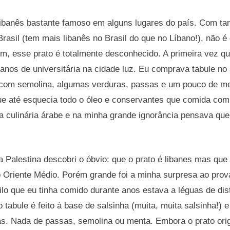
 libanês bastante famoso em alguns lugares do país. Com ta
rasil (tem mais libanês no Brasil do que no Líbano!), não é
, esse prato é totalmente desconhecido. A primeira vez qu
 anos de universitária na cidade luz. Eu comprava tabule n
com semolina, algumas verduras, passas e um pouco de me
que até esquecia todo o óleo e conservantes que comida com
a culinária árabe e na minha grande ignorância pensava qu
 Palestina descobri o óbvio: que o prato é libanes mas qu
o Oriente Médio. Porém grande foi a minha surpresa ao prov
uilo que eu tinha comido durante anos estava a léguas de dis
o tabule é feito à base de salsinha (muita, muita salsinha!)
ras. Nada de passas, semolina ou menta. Embora o prato ori