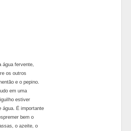
 água fervente,
re os outros
mentão e o pepino.
 tudo em uma
guilho estiver
e água. É importante
 espremer bem o
assas, o azeite, o