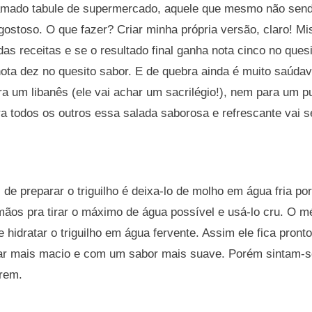
 amado tabule de supermercado, aquele que mesmo não send
gostoso. O que fazer? Criar minha própria versão, claro! Mi
s receitas e se o resultado final ganha nota cinco no quesi
ota dez no quesito sabor. E de quebra ainda é muito saúd
ra um libanês (ele vai achar um sacrilégio!), nem para um pu
a todos os outros essa salada saborosa e refrescante vai 
 de preparar o triguilho é deixa-lo de molho em água fria po
os pra tirar o máximo de água possível e usá-lo cru. O mé
e hidratar o triguilho em água fervente. Assim ele fica pron
car mais macio e com um sabor mais suave. Porém sintam-se
irem.