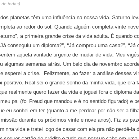
 de todas)
dos planetas têm uma influência na nossa vida. Saturno lev
ompleta ao redor do sol. Quando alguém completa vinte nov
aturno”, a primeira grande crise da vida adulta. É quando
 “Já conseguiu um diploma?”, “Já comprou uma casa?”, “Já 
entem aquela vontade urgente de mudar de vida. Meu vigé
eu algumas semanas atrás. Um belo dia de novembro acordei
 e esperei a crise. Felizmente, ao fazer a análise desses v
oi positivo. Realisei o grande sonho da minha vida, que era 
que realmente quero fazer da vida e joguei fora o diploma da
 meu pai (foi Freud que mandou e é no sentido figurado) e 
ue eu sonhei em ter (quanto a me perdoar por não ser a fil
a missão durante os próximos vinte e nove anos). Fiz as pa
minha vida e tratei logo de casar com ela pra não perdê-la 
m sequer cartão de crédito e tudo que possuo cabe em uma 