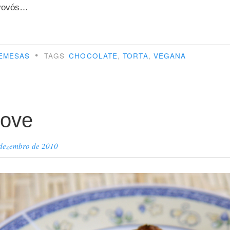
 vovós…
ta
•
EMESAS
TAGS
CHOCOLATE
,
TORTA
,
VEGANA
olate
”
nove
 dezembro de 2010