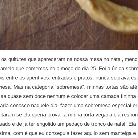
 os quitutes que apareceram na nossa mesa no natal, menci
aramelo que comemos no almoço do dia 25. Foi a única sobr
ois entre os aperitivos, entradas e pratos, nunca sobrava e
esa. Mas na categoria “sobremesa”, minhas tortas são até
ssa quase sem doce nenhum e colocar uma camada fininha 
aria conosco naquele dia, fazer uma sobremesa especial er
aram se ela queria provar a minha torta vegana ela respo
ado e de já ter engolido um pedaço de tronco de natal. Ela 
íssima, com é que eu conseguia fazer aquilo sem manteiga 