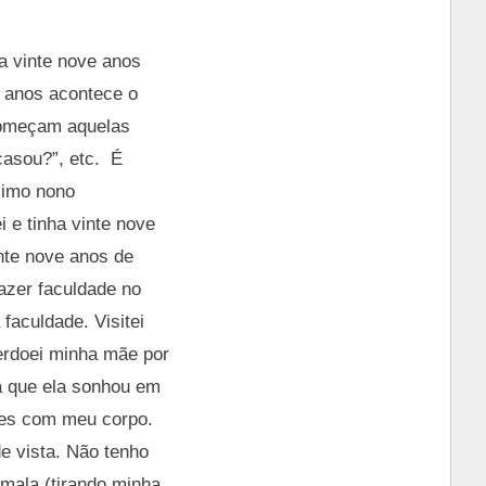
a vinte nove anos
e anos acontece o
 começam aquelas
casou?”, etc. É
simo nono
 e tinha vinte nove
inte nove anos de
fazer faculdade no
 faculdade. Visitei
perdoei minha mãe por
ha que ela sonhou em
zes com meu corpo.
de vista. Não tenho
mala (tirando minha