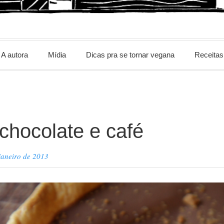
m
A autora
Mídia
Dicas pra se tornar vegana
Receitas
 chocolate e café
janeiro de 2013