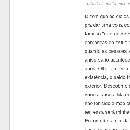
Torta de maçã (a melhor
Dizem que os ciclos 
pra dar uma volta c
famoso “retorno de S
cobranças do estilo
quando as pessoas s
aniversário acontec
anos. Olhei ao redor
existência, o saldo f
exterior. Descobri o 
vários países. Matei
não ter sido a mãe q
ter, essa será minh
Encontrei o amor da 
casa, nem carro, ne