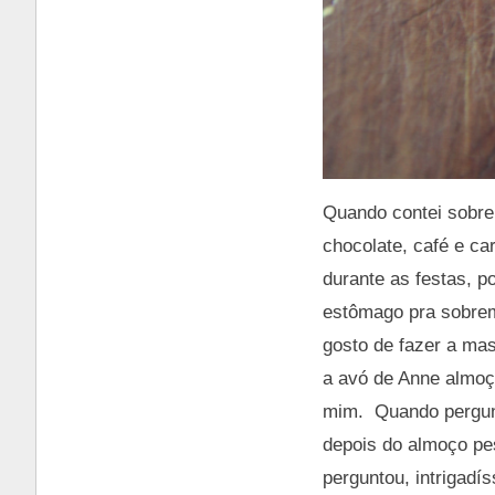
Quando contei sobre
chocolate, café e c
durante as festas, p
estômago pra sobrem
gosto de fazer a ma
a avó de Anne almoç
mim. Quando pergunt
depois do almoço pes
perguntou, intrigad