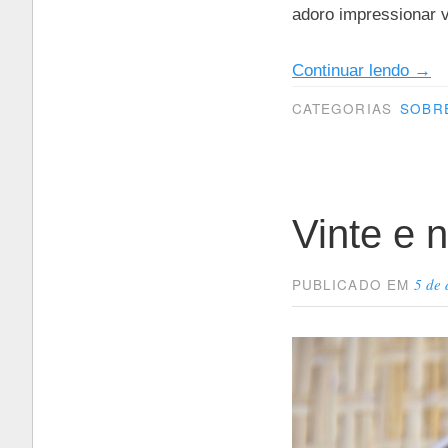
adoro impressionar
“Tor
Continuar lendo
→
de
CATEGORIAS
SOBR
choc
e
café
Vinte e 
5 de
PUBLICADO EM