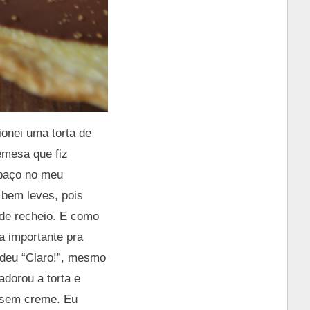
onei uma torta de
emesa que fiz
spaço no meu
 bem leves, pois
de recheio. E como
a importante pra
ndeu “Claro!”, mesmo
adorou a torta e
e sem creme. Eu