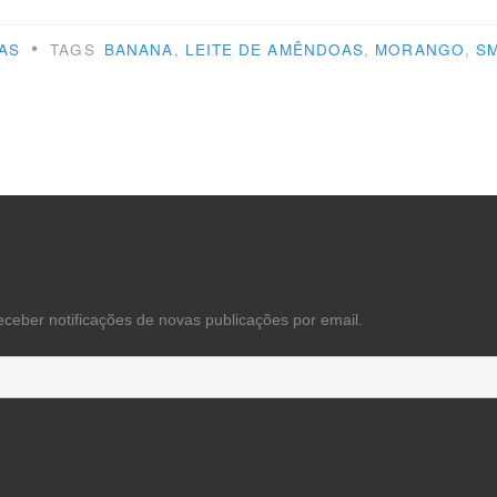
othies”
•
AS
TAGS
BANANA
,
LEITE DE AMÊNDOAS
,
MORANGO
,
S
eceber notificações de novas publicações por email.