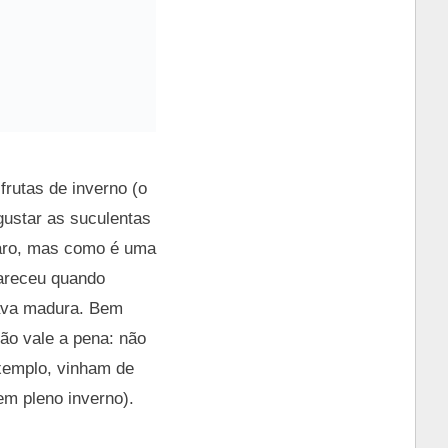
rutas de inverno (o
gustar as suculentas
caro, mas como é uma
pareceu quando
tava madura. Bem
ão vale a pena: não
xemplo, vinham de
em pleno inverno).