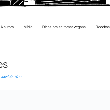
m
A autora
Mídia
Dicas pra se tornar vegana
Receitas
es
 abril de 2011