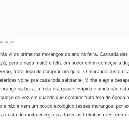
morango
ás vi os primeiros morangos do ano na feira. Cansada das f
açã, pera e nada mais) e feliz em poder enfim começar a de
/verão, tratei logo de comprar um quilo. O morango custou 
eferidas voltei pra casa toda saltitante. Minha alegria desa
morango na boca: a fruta era quase insípida e ainda não es
esqueço de vez em quando que comprar fruta fora de época n
ro e não é nem um pouco ecológico (esses morangos, por e
a custo de muita energia pra fazer as frutinhas crescerem 