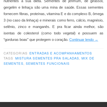
nutrientes à sua dieta. Sementes de jerimum, de girassol,
gergelim e linhaça são uma mina de saúde. Essas sementes
fornecem fibras, proteínas, vitamina E e do complexo B, ômega
3 (no caso da linhaça) e minerais como ferro, cálcio, magnésio,
selênio, zinco e manganês. E pra ficar ainda melhor, são
isentas de colesterol (como todo vegetal) e possuem as
“Semen
“gorduras boas” que protegem o coração.
Continuar lendo
→
uma
mina
CATEGORIAS
ENTRADAS E ACOMPANHAMENTOS
TAGS
MISTURA SEMENTES PRA SALADAS
,
MIX DE
de
SEMENTES
,
SEMENTES FUNCIONAIS
saúde”