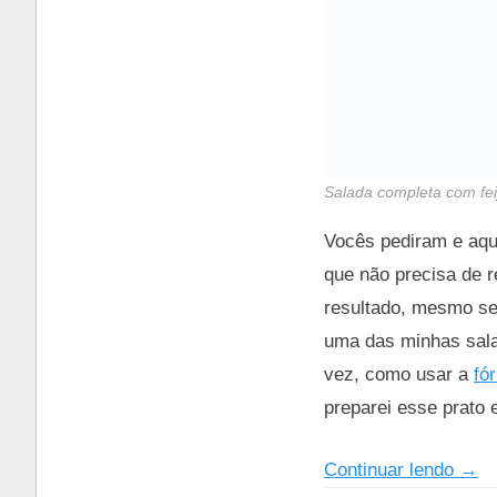
Salada completa com feij
Vocês pediram e aqui
que não precisa de r
resultado, mesmo se 
uma das minhas sala
vez, como usar a
fó
preparei esse prato
“Mai
Continuar lendo
→