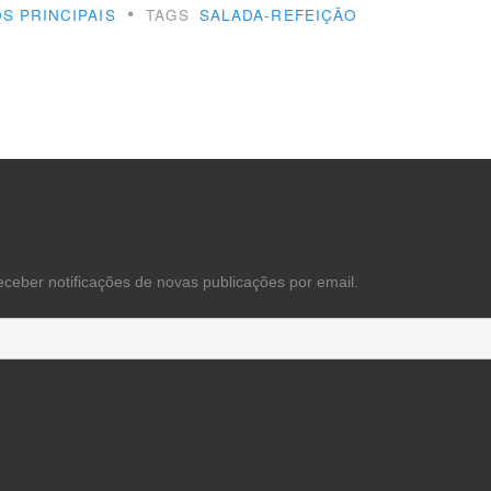
•
S PRINCIPAIS
TAGS
SALADA-REFEIÇÃO
mo”
eceber notificações de novas publicações por email.