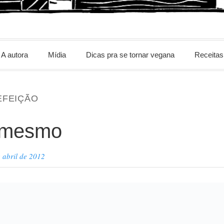
m
A autora
Mídia
Dicas pra se tornar vegana
Receitas
EFEIÇÃO
 mesmo
 abril de 2012