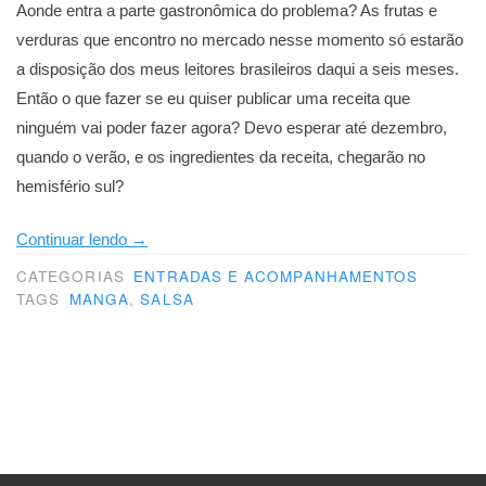
Aonde entra a parte gastronômica do problema? As frutas e
verduras que encontro no mercado nesse momento só estarão
a disposição dos meus leitores brasileiros daqui a seis meses.
Então o que fazer se eu quiser publicar uma receita que
ninguém vai poder fazer agora? Devo esperar até dezembro,
quando o verão, e os ingredientes da receita, chegarão no
hemisfério sul?
“Quando
Continuar lendo
→
o
CATEGORIAS
ENTRADAS E ACOMPANHAMENTOS
verão
TAGS
MANGA
,
SALSA
chegar
(aí)”