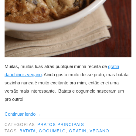
Muitas, muitas luas atrás publiquei minha receita de
gratin
dauphinois vegano
. Ainda gosto muito desse prato, mas batata
sozinha nunca é muito excitante pra mim, então criei uma
versão mais interessante. Batata e cogumelo nasceram um
pro outro!
“Gratin
Continuar lendo
→
de
CATEGORIAS
PRATOS PRINCIPAIS
batata
TAGS
BATATA
,
COGUMELO
,
GRATIN
,
VEGANO