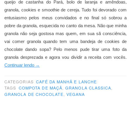
queijo de castanha do Pará, bolo de laranja e amêndoas,
granola, cookies e smoothie de cereja. Tudo foi devorado com
entusiasmo pelos meus convidados e no final só sobrou a
pobre da granola, esquecida no canto da mesa. Não que minha
granola não seja gostosa mas quem, em sua sã consciência,
vai comer granola quando tem uma bandeja de cookies de
chocolate dando sopa? Pelo menos pude tirar uma foto da
granola desprezada e agora vou dividir a receita com vocês.
“Granola:
Continuar lendo
→
duas
versões”
CATEGORIAS
CAFÉ DA MANHÃ E LANCHE
TAGS
COMPOTA DE MAÇÃ
,
GRANOLA CLASSICA
,
GRANOLA DE CHOCOLATE
,
VEGANA