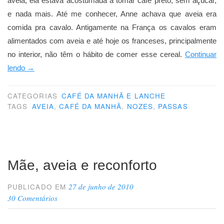
aveia, ela estava acostumada a tomar café preto, sem açúcar,
e nada mais. Até me conhecer, Anne achava que aveia era
comida pra cavalo. Antigamente na França os cavalos eram
alimentados com aveia e até hoje os franceses, principalmente
no interior, não têm o hábito de comer esse cereal.
Continuar
“O
lendo
→
que
servir
CATEGORIAS
CAFÉ DA MANHÃ E LANCHE
TAGS
AVEIA
,
CAFÉ DA MANHÃ
,
NOZES
,
PASSAS
no
café
da
manhã”
Mãe, aveia e reconforto
27 de junho de 2010
PUBLICADO EM
30 Comentários