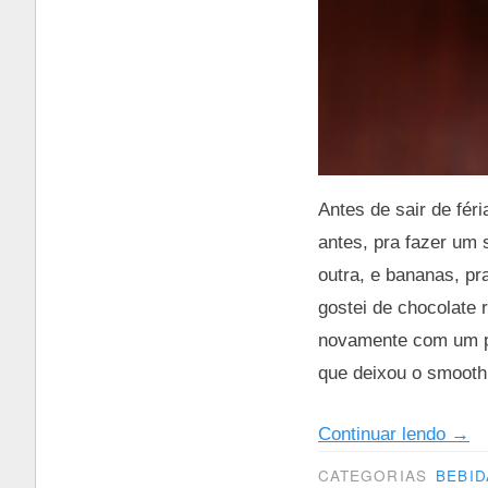
Antes de sair de fér
antes, pra fazer um
outra, e bananas, pr
gostei de chocolate 
novamente com um po
que deixou o smooth
“Smo
Continuar lendo
→
de
CATEGORIAS
BEBID