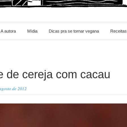
m
A autora
Mídia
Dicas pra se tornar vegana
Receitas
 de cereja com cacau
agosto de 2012