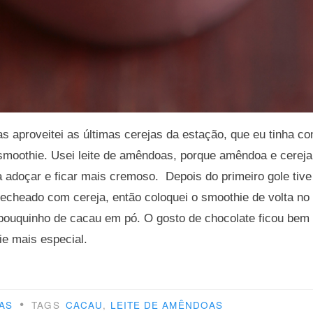
ias aproveitei as últimas cerejas da estação, que eu tinha c
 smoothie. Usei leite de amêndoas, porque amêndoa e cere
a adoçar e ficar mais cremoso. Depois do primeiro gole tiv
recheado com cereja, então coloquei o smoothie de volta no li
uquinho de cacau em pó. O gosto de chocolate ficou bem 
ie mais especial.
othie
•
AS
TAGS
CACAU
,
LEITE DE AMÊNDOAS