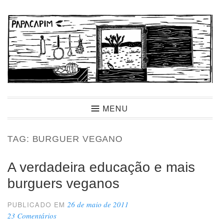
Ir
para
conteúdo
Papacapim
MENU
TAG:
BURGUER VEGANO
A verdadeira educação e mais
burguers veganos
26 de maio de 2011
PUBLICADO EM
23 Comentários