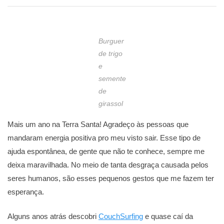
Burguer
de trigo
e
semente
de
girassol
Mais um ano na Terra Santa! Agradeço às pessoas que
mandaram energia positiva pro meu visto sair. Esse tipo de
ajuda espontânea, de gente que não te conhece, sempre me
deixa maravilhada. No meio de tanta desgraça causada pelos
seres humanos, são esses pequenos gestos que me fazem ter
esperança.
Alguns anos atrás descobri
CouchSurfing
e quase caí da