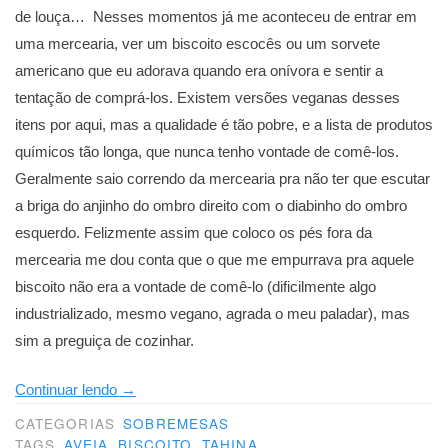
de louça… Nesses momentos já me aconteceu de entrar em
uma mercearia, ver um biscoito escocês ou um sorvete
americano que eu adorava quando era onívora e sentir a
tentação de comprá-los. Existem versões veganas desses
itens por aqui, mas a qualidade é tão pobre, e a lista de produtos
químicos tão longa, que nunca tenho vontade de comê-los.
Geralmente saio correndo da mercearia pra não ter que escutar
a briga do anjinho do ombro direito com o diabinho do ombro
esquerdo. Felizmente assim que coloco os pés fora da
mercearia me dou conta que o que me empurrava pra aquele
biscoito não era a vontade de comê-lo (dificilmente algo
industrializado, mesmo vegano, agrada o meu paladar), mas
sim a preguiça de cozinhar.
“Biscoitos
Continuar lendo
→
de
CATEGORIAS
SOBREMESAS
aveia,
TAGS
AVEIA
,
BISCOITO
,
TAHINA