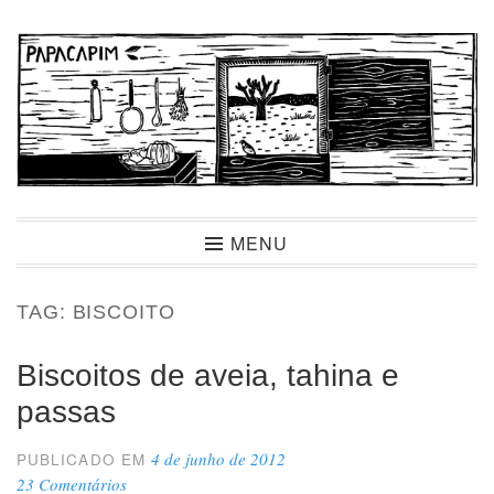
Ir
para
conteúdo
Papacapim
MENU
TAG:
BISCOITO
Biscoitos de aveia, tahina e
passas
4 de junho de 2012
PUBLICADO EM
23 Comentários