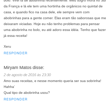
bolo. Virei fã de abobrinha recentemente. Meu sogro mora no Sul
da França e lá ele tem uma hortinha de orgânicos no quintal de
casa, e quando fico na casa dele, ele sempre vem com
abobrinhas para a gente comer. Elas eram tão saborosas que me
deixaram viciadas. Hoje eu não tenho problemas para pensar
uma abobrinha no bolo, eu até adoro essa idéia. Tenho que fazer
já essa receita!
Xeru
RESPONDER
Miryam Matos
disse:
2 de agosto de 2016 às 23:30
Amo suas receitas, e nesse momento queria ser sua sobrinha!
Hahha’
Qual tipo de abobrinha usou?
RESPONDER