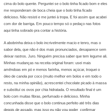
cima do bolo quente. Perguntei se o bolo tinha ficado bom e eles
me responderam de boca cheia que o bolo tinha ficado
delicioso. Não resisti e me juntei à tropa. E foi assim que acabei
com dor de barriga. Em pouco tempo só o pedaço nas fotos
aqui tinha sobrado pra contar a história.
A abobrinha deixa o bolo incrivelmente macio e tenro, mas o
sabor dela, que não é dos mais pronunciados, desaparece sem
deixar rastros. Juro. Ninguém precisa saber que tem legume ali.
Minhas mudanças na receita original foram: usei mais
amêndoas em pó e menos farinha, menos açúcar, troquei o
óleo de canola por coco (muito melhor em bolos e em todo o
resto, na minha opinião), acrescentei chocolate picado à massa
e substituí os ovos por chia hidratada. O resultado final é um
bolo com muitas fibras, perfumado e delicioso. Minha
concunhada disse que o bolo continua perfeito até três dias
depois de assado, mas isso eu não vou poder confirmar