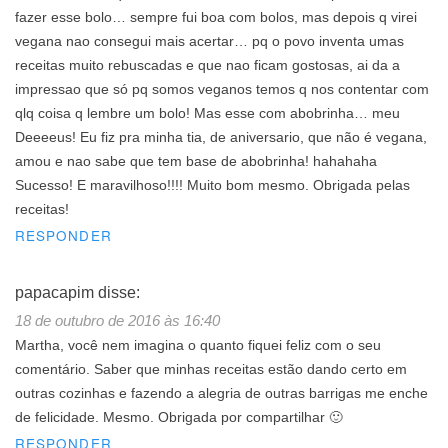
fazer esse bolo… sempre fui boa com bolos, mas depois q virei
vegana nao consegui mais acertar… pq o povo inventa umas
receitas muito rebuscadas e que nao ficam gostosas, ai da a
impressao que só pq somos veganos temos q nos contentar com
qlq coisa q lembre um bolo! Mas esse com abobrinha… meu
Deeeeus! Eu fiz pra minha tia, de aniversario, que não é vegana,
amou e nao sabe que tem base de abobrinha! hahahaha
Sucesso! E maravilhoso!!!! Muito bom mesmo. Obrigada pelas
receitas!
RESPONDER
papacapim
disse:
18 de outubro de 2016 às 16:40
Martha, você nem imagina o quanto fiquei feliz com o seu
comentário. Saber que minhas receitas estão dando certo em
outras cozinhas e fazendo a alegria de outras barrigas me enche
de felicidade. Mesmo. Obrigada por compartilhar 🙂
RESPONDER