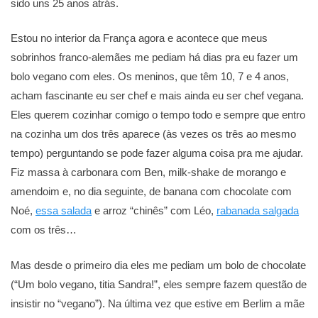
sido uns 25 anos atrás.
Estou no interior da França agora e acontece que meus
sobrinhos franco-alemães me pediam há dias pra eu fazer um
bolo vegano com eles. Os meninos, que têm 10, 7 e 4 anos,
acham fascinante eu ser chef e mais ainda eu ser chef vegana.
Eles querem cozinhar comigo o tempo todo e sempre que entro
na cozinha um dos três aparece (às vezes os três ao mesmo
tempo) perguntando se pode fazer alguma coisa pra me ajudar.
Fiz massa à carbonara com Ben, milk-shake de morango e
amendoim e, no dia seguinte, de banana com chocolate com
Noé,
essa salada
e arroz “chinês” com Léo,
rabanada salgada
com os três…
Mas desde o primeiro dia eles me pediam um bolo de chocolate
(“Um bolo vegano, titia Sandra!”, eles sempre fazem questão de
insistir no “vegano”). Na última vez que estive em Berlim a mãe