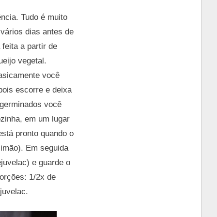
ência. Tudo é muito
vários dias antes de
feita a partir de
eijo vegetal.
basicamente você
pois escorre e deixa
 germinados você
ozinha, em um lugar
está pronto quando o
limão). Em seguida
juvelac) e guarde o
porções: 1/2x de
juvelac.