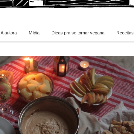
m
A autora
Mídia
Dicas pra se tornar vegana
Receitas