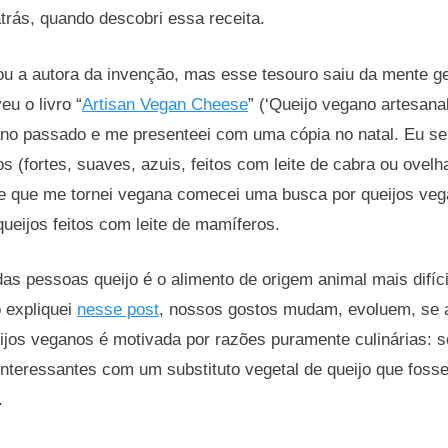
rás, quando descobri essa receita.
ou a autora da invenção, mas esse tesouro saiu da mente ge
eu o livro “
Artisan Vegan Cheese
” (‘Queijo vegano artesana
 ano passado e me presenteei com uma cópia no natal. Eu s
os (fortes, suaves, azuis, feitos com leite de cabra ou ovel
e que me tornei vegana comecei uma busca por queijos ve
ueijos feitos com leite de mamíferos.
das pessoas queijo é o alimento de origem animal mais difíci
 expliquei
nesse post
, nossos gostos mudam, evoluem, se
jos veganos é motivada por razões puramente culinárias: s
interessantes com um substituto vegetal de queijo que foss
.