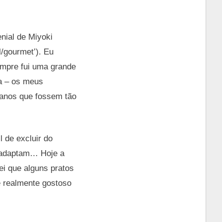
nial de Miyoki
l/gourmet’). Eu
empre fui uma grande
ha – os meus
ganos que fossem tão
l de excluir do
 adaptam… Hoje a
ei que alguns pratos
e realmente gostoso