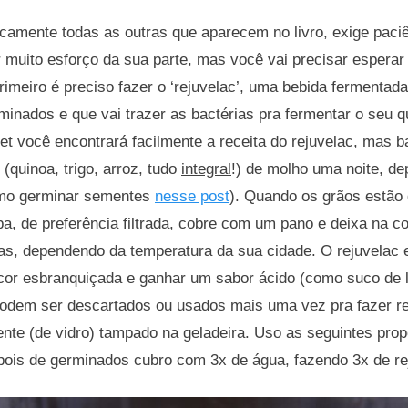
icamente todas as outras que aparecem no livro, exige paci
 muito esforço da sua parte, mas você vai precisar esperar 
imeiro é preciso fazer o ‘rejuvelac’, uma bebida fermentada 
rminados e que vai trazer as bactérias pra fermentar o seu qu
et você encontrará facilmente a receita do rejuvelac, mas 
 (quinoa, trigo, arroz, tudo
integral
!) de molho uma noite, de
omo germinar sementes
nesse post
). Quando os grãos estão
a, de preferência filtrada, cobre com um pano e deixa na c
ias, dependendo da temperatura da sua cidade. O rejuvelac 
a cor esbranquiçada e ganhar um sabor ácido (como suco de 
 podem ser descartados ou usados mais uma vez pra fazer re
ente (de vidro) tampado na geladeira. Uso as seguintes pro
pois de germinados cubro com 3x de água, fazendo 3x de re