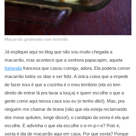
Macarrão gratinado com brócolis
Já expliquei aqui no blog que não sou muito chegada a
macarrão, mas acontece que a senhora papacapim, aquela
fotógrafa
francesa que casou comigo, adora. Ela poderia comer
macarrão todos os dias e ser feliz. A única coisa que a impede
de fazer isso é que a cozinha é o meu território (ela só tem
direito de entrar lá pra lavar a louça) e quem escolhe o que a
gente come aqui nessa casa sou eu (e tenho dito!). Mas, pra
ninguém me chamar de tirana (não que ela esteja reclamando
dos meus quitutes, longe disso!), o cardápio da sexta é ela que
escolhe. E adivinha o que ela escolhe s-e-m-p-r-e? Pois é,
sexta é dia de macarrão aqui em casa. Por que sexta? Porque