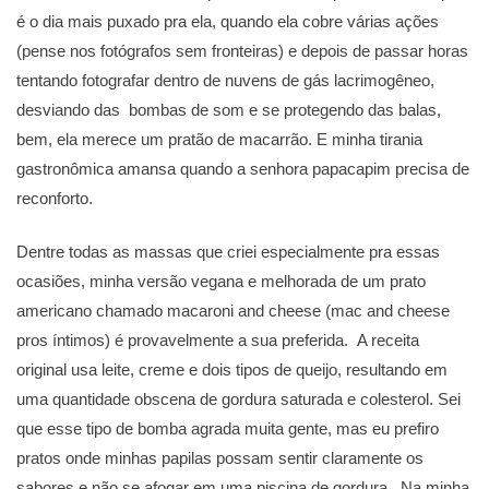
é o dia mais puxado pra ela, quando ela cobre várias ações
(pense nos fotógrafos sem fronteiras) e depois de passar horas
tentando fotografar dentro de nuvens de gás lacrimogêneo,
desviando das bombas de som e se protegendo das balas,
bem, ela merece um pratão de macarrão. E minha tirania
gastronômica amansa quando a senhora papacapim precisa de
reconforto.
Dentre todas as massas que criei especialmente pra essas
ocasiões, minha versão vegana e melhorada de um prato
americano chamado macaroni and cheese (mac and cheese
pros íntimos) é provavelmente a sua preferida. A receita
original usa leite, creme e dois tipos de queijo, resultando em
uma quantidade obscena de gordura saturada e colesterol. Sei
que esse tipo de bomba agrada muita gente, mas eu prefiro
pratos onde minhas papilas possam sentir claramente os
sabores e não se afogar em uma piscina de gordura. Na minha