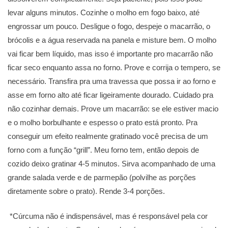
levar alguns minutos. Cozinhe o molho em fogo baixo, até
engrossar um pouco. Desligue o fogo, despeje o macarrão, o
brócolis e a água reservada na panela e misture bem. O molho
vai ficar bem líquido, mas isso é importante pro macarrão não
ficar seco enquanto assa no forno. Prove e corrija o tempero, se
necessário. Transfira pra uma travessa que possa ir ao forno e
asse em forno alto até ficar ligeiramente dourado. Cuidado pra
não cozinhar demais. Prove um macarrão: se ele estiver macio
e o molho borbulhante e espesso o prato está pronto. Pra
conseguir um efeito realmente gratinado você precisa de um
forno com a função “grill”. Meu forno tem, então depois de
cozido deixo gratinar 4-5 minutos. Sirva acompanhado de uma
grande salada verde e de parmepão (polvilhe as porções
diretamente sobre o prato). Rende 3-4 porções.
*Cúrcuma não é indispensável, mas é responsável pela cor