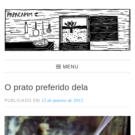
Ir
para
conteúdo
Papacapim
MENU
O prato preferido dela
12 de janeiro de 2012
PUBLICADO EM