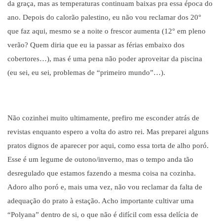
da gra
ç
a, mas as temperaturas continuam baixas pra essa
é
poca do
ano. Depois do calor
ã
o palestino, eu n
ã
o vou reclamar dos 20
°
que faz aqui, mesmo se a noite o frescor aumenta (12
°
em pleno
ver
ã
o?
Quem diria que eu ia passar as f
é
rias embaixo dos
cobertores…
), mas
é
uma pena n
ã
o poder aproveitar da piscina
(eu sei, eu sei, problemas de “primeiro mundo”…).
N
ão cozinhei muito ultimamente, prefiro me esconder atrás de
revistas enquanto espero a volta do astro rei. Mas preparei alguns
pratos dignos de aparecer por aqui, como essa torta de alho poró.
Esse é um legume de outono/inverno, mas o tempo anda tão
desregulado que estamos fazendo a mesma coisa na cozinha.
Adoro alho poró e, mais uma vez, não vou reclamar da falta de
adequação do prato à estação. Acho importante cultivar uma
“Polyana” dentro de si, o que não é difícil com essa delícia de