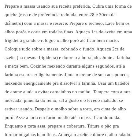
Prepare a massa usando sua receita preferida. Cubra uma forma de
quiche (rasa e de prefer
ê
ncia redonda, entre 28 e 30cm de
di
â
metro) com a massa e reserve. Prepare o recheio. Lave bem os
alhos por
ó
s e corte em rodelas finas. Aque
ça 1cs de azeite em uma
frigideira grande e refogue o alho poró até ficar bem macio.
Coloque tudo sobre a massa, cobrindo o fundo. Aqueça 2cs de
azeite (na mesma frigideira) e doure o alho ralado. Junte a farinha
e mexa bem. Cozinhe mexendo durante alguns segundos, até a
farinha escurecer ligeiramente. Junte o creme de soja aos poucos,
mexendo energicamente pra dissolver a farinha. Usar um batedor
de arame ajuda a evitar carocinhos no molho. Tempere com a noz
moscada, pimenta do reino, sal a gosto e o levedo maltado, se
estiver usando. Despeje o molho sobre a torta, em cima do alho
poró. Asse a torta em forno medio até a massa ficar dourada.
Enquanto a torta assa, prepare a cobertura. Triture o pão pra
formar migalhas bem finas. Aqueça o azeite e doure o alho ralado.