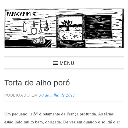
Ir
para
conteúdo
Papacapim
MENU
Torta de alho poró
30 de julho de 2011
PUBLICADO EM
Um pequeno “al
ô
” diretamente da Fran
ç
a profunda. As f
é
rias
est
ã
o indo muito bem, obrigada. De vez em quando o sol d
á
o ar