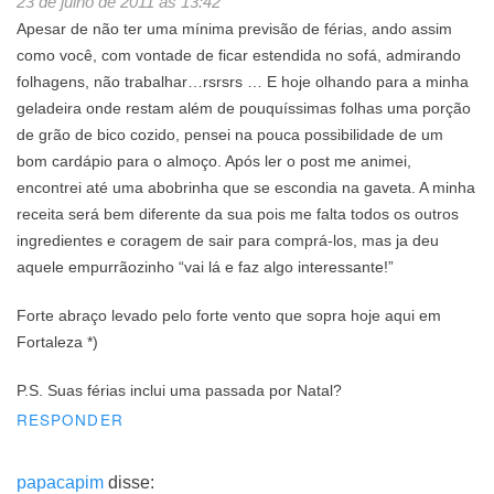
23 de julho de 2011 às 13:42
Apesar de não ter uma mínima previsão de férias, ando assim
como você, com vontade de ficar estendida no sofá, admirando
folhagens, não trabalhar…rsrsrs … E hoje olhando para a minha
geladeira onde restam além de pouquíssimas folhas uma porção
de grão de bico cozido, pensei na pouca possibilidade de um
bom cardápio para o almoço. Após ler o post me animei,
encontrei até uma abobrinha que se escondia na gaveta. A minha
receita será bem diferente da sua pois me falta todos os outros
ingredientes e coragem de sair para comprá-los, mas ja deu
aquele empurrãozinho “vai lá e faz algo interessante!”
Forte abraço levado pelo forte vento que sopra hoje aqui em
Fortaleza *)
P.S. Suas férias inclui uma passada por Natal?
RESPONDER
papacapim
disse: