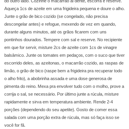
do outro lado. Cozinhe o macarrão al dente, escorra e reserve.
Aqueça 1cs de azeite em uma frigideira pequena e doure o alho.
Junte o grão de bico cozido (se congelado, não precisa
descongelar antes) e refogue, mexendo de vez em quando,
durante alguns minutos, até os grãos ficarem com uns
pontinhos dourados. Tempere com sal e reserve. No recipiente
em que for servir, misture 2cs de azeite com 1cs de vinagre
balsâmico. Junte os tomates em pedaços, com o suco que tiver
escorrido deles, as azeitonas, o macarrão cozido, as raspas de
limão, o grão de bico (raspe bem a frigideira pra recuperar todo
o alho frito), a abobrinha assada e uma dose generosa de
pimenta do reino. Mexa pra envolver tudo com o molho, prove a
corrija o sal, se necessário. Por último junte a rúcula, misture
rapidamente e sirva em temperatura ambiente. Rende 2-4
porções (dependendo do seu apetite). Gosto de comer essa
salada com uma porção extra de rúcula, mas só faça isso se
você for fã.