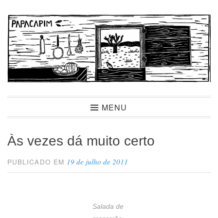
Ir
para
conteúdo
Papacapim
MENU
Às vezes dá muito certo
19 de julho de 2011
PUBLICADO EM
Salada de