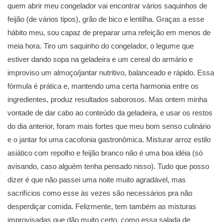
quem abrir meu congelador vai encontrar vários saquinhos de
feijão (de vários tipos), grão de bico e lentilha. Graças a esse
hábito meu, sou capaz de preparar uma refeição em menos de
meia hora. Tiro um saquinho do congelador, o legume que
estiver dando sopa na geladeira e um cereal do armário e
improviso um almoço/jantar nutritivo, balanceado e rápido. Essa
fórmula é prática e, mantendo uma certa harmonia entre os
ingredientes, produz resultados saborosos. Mas ontem minha
vontade de dar cabo ao conteúdo da geladeira, e usar os restos
do dia anterior, foram mais fortes que meu bom senso culinário
e o jantar foi uma cacofonia gastronômica. Misturar arroz estilo
asiático com repolho e feijão branco não é uma boa idéia (só
avisando, caso alguém tenha pensado nisso). Tudo que posso
dizer é que não passei uma noite muito agradável, mas
sacrifícios como esse às vezes são necessários pra não
desperdiçar comida. Felizmente, tem também as misturas
improvisadas que dão muito certo, como essa salada de