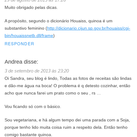
Muito obrigado pelas dicas.
A propósito, segundo o dicionário Houaiss, quinoa é um
substantivo feminino (
http://dicionario.cijun.sp.gov.br/houaiss/cgi-
bin/houaissnetb.dll/frame
)
RESPONDER
Andrea
disse:
3 de setembro de 2013 às 23:20
Oi Sandra, seu blog é lindo, Todas as fotos de receitas são lindas
e dão-me água na boca! O problema é q detesto cozinhar, então
acho que nunca farei um prato como o seu , rs …
Vou ficando só com o básico.
Sou vegetariana, e há algum tempo dei uma parada com a Soja,
porque tenho lido muita coisa ruim a respeito dela. Então tenho
comigo bastante quinoa.