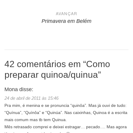
Post
AVANÇAR
Primavera em Belém
42 comentários em “
Como
preparar quinoa/quinua
”
Mona
disse:
24 de abril de 2011 às 15:46
Pra mim, é menina e se pronuncia “quinôa”. Mas já ouvi de tudo:
“Quínua”, “Quínôa” e “Quinúa”. Nas caixinhas, Quinoa é a escrita
mais comum mas tb tem Quinua.
Mês retrasado comprei e deixei estragar… pecado…. Mas agora