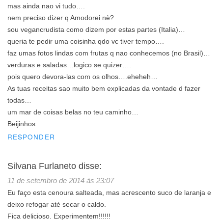
mas ainda nao vi tudo….
nem preciso dizer q Amodorei nè?
sou vegancrudista como dizem por estas partes (Italia)…
queria te pedir uma coisinha qdo vc tiver tempo….
faz umas fotos lindas com frutas q nao conhecemos (no Brasil)…
verduras e saladas…logico se quizer….
pois quero devora-las com os olhos….eheheh…
As tuas receitas sao muito bem explicadas da vontade d fazer
todas…
um mar de coisas belas no teu caminho…
Beijinhos
RESPONDER
Silvana Furlaneto
disse:
11 de setembro de 2014 às 23:07
Eu faço esta cenoura salteada, mas acrescento suco de laranja e
deixo refogar até secar o caldo.
Fica delicioso. Experimentem!!!!!!