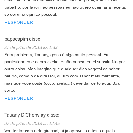
Obs.: Já fiz outras receitas do seu blog e gostei, admiro seu
trabalho, por favor não pessoas eu não quero queimar a receita,
só dei uma opinião pessoal.
RESPONDER
papacapim
disse:
27 de julho de 2013 às 1:33
Sem problema, Tauany, gosto é algo muito pessoal. Eu
particularmente adoro azeite, então nunca tentei substituí-lo por
outra coisa. Mas imagino que qualquer óleo vegetal de sabor
neutro, como o de girassol, ou um com sabor mais marcante,
mas que você goste (coco, avelã…) deve dar certo aqui. Boa
sorte.
RESPONDER
Tauany D'Chenvlay
disse:
27 de julho de 2013 às 12:45
Vou tentar com o de girassol, ai já aproveito e testo aquela