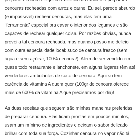
cenouras recheadas com arroz e carne. Eu sei, parece absurdo
(e impossível) rechear cenouras, mas elas têm uma
“ferramenta” especial pra cavar o interior dos legumes e são
capazes de rechear qualquer coisa. Por razões óbvias, nunca
provei a tal cenoura recheada, mas quando posso me delicio
com outra especialidade local: suco de cenoura fresco (sem
água e sem açúcar, 100% cenoura!). Além de ser vendido em
quase todo restaurante e lanchonete, em alguns lugares têm até
vendedores ambulantes de suco de cenoura. Aqui só tem
carência de vitamina A quem quer (100gr de cenoura oferece
mais de 600% da vitamina A que precisamos por dia)!
As duas receitas que seguem são minhas maneiras preferidas
de preparar cenoura. Elas ficam prontas em poucos minutos,
usam um mínimo de ingredientes e deixam o sabor delicado
brilhar com toda sua força. Cozinhar cenoura no vapor não tá