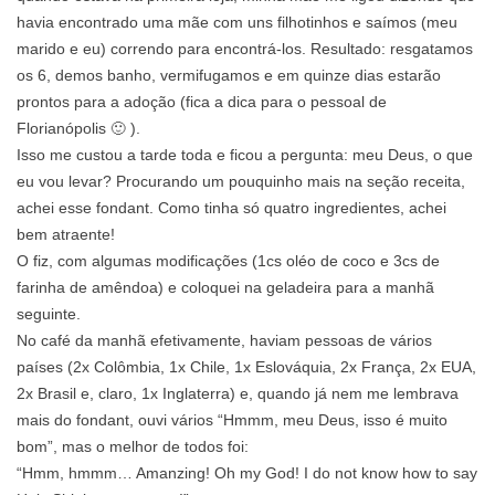
havia encontrado uma mãe com uns filhotinhos e saímos (meu
marido e eu) correndo para encontrá-los. Resultado: resgatamos
os 6, demos banho, vermifugamos e em quinze dias estarão
prontos para a adoção (fica a dica para o pessoal de
Florianópolis 🙂 ).
Isso me custou a tarde toda e ficou a pergunta: meu Deus, o que
eu vou levar? Procurando um pouquinho mais na seção receita,
achei esse fondant. Como tinha só quatro ingredientes, achei
bem atraente!
O fiz, com algumas modificações (1cs oléo de coco e 3cs de
farinha de amêndoa) e coloquei na geladeira para a manhã
seguinte.
No café da manhã efetivamente, haviam pessoas de vários
países (2x Colômbia, 1x Chile, 1x Eslováquia, 2x França, 2x EUA,
2x Brasil e, claro, 1x Inglaterra) e, quando já nem me lembrava
mais do fondant, ouvi vários “Hmmm, meu Deus, isso é muito
bom”, mas o melhor de todos foi:
“Hmm, hmmm… Amanzing! Oh my God! I do not know how to say