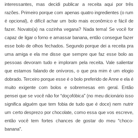
interessantes, mas decidi publicar a receita aqui por três
razões. Primeiro porque com apenas quatro ingredientes (o rum
é opcional), é difícil achar um bolo mais econômico e fácil de
fazer. Novato(a) na cozinha vegana? Nada tema! Se você for
capaz de ligar o forno e amassar banana, então consegue fazer
esse bolo de olhos fechados. Segundo porque dei a receita pra
uma amiga e ela me disse que sempre que faz esse bolo as
pessoas devoram tudo e imploram pela receita. Vale salientar
que estamos falando de onívoros, o que pra mim é um elogio
dobrado. Terceiro porque esse é o bolo preferido de Anne e ela é
muito exigente com bolos e sobremesas em geral. Então
pensei que se você não for “doçofóbica” (no meu dicionário isso
significa alguém que tem fobia de tudo que é doce) nem nutrir
um certo desprezo por chocolate, como essa que vos escreve,
então você tem fortes chances de gostar do meu “choco-
banana”.