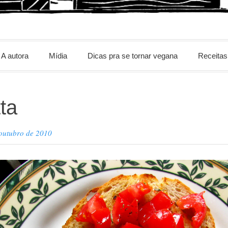
m
A autora
Mídia
Dicas pra se tornar vegana
Receitas
ta
 outubro de 2010