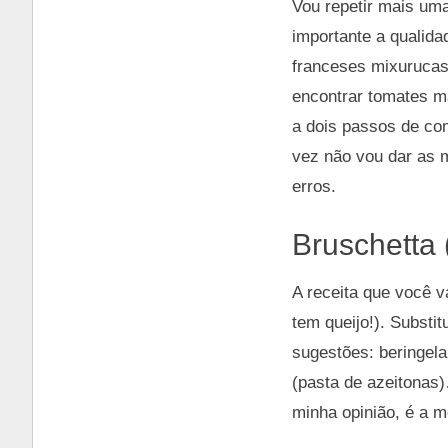
Vou repetir mais uma
importante a qualida
franceses mixurucas 
encontrar tomates m
a dois passos de com
vez não vou dar as m
erros.
Bruschetta 
A receita que você va
tem queijo!). Substi
sugestões: beringel
(pasta de azeitonas
minha opinião, é a m