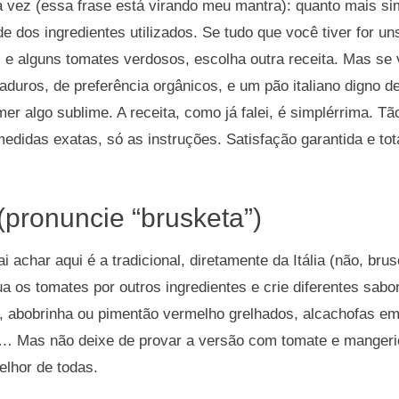
 vez (essa frase está virando meu mantra): quanto mais sim
de dos ingredientes utilizados. Se tudo que você tiver for u
e alguns tomates verdosos, escolha outra receita. Mas se v
aduros, de preferência orgânicos, e um pão italiano digno 
er algo sublime. A receita, como já falei, é simplérrima. T
edidas exatas, só as instruções. Satisfação garantida e to
(pronuncie “brusketa”)
i achar aqui é a tradicional, diretamente da Itália (não, br
tua os tomates por outros ingredientes e crie diferentes sab
a, abobrinha ou pimentão vermelho grelhados, alcachofas e
)… Mas não deixe de provar a versão com tomate e mangeric
elhor de todas.