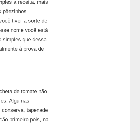
ples a receita, mais
ns pãezinhos
ocê tiver a sorte de
desse nome você está
ão simples que dessa
talmente à prova de
uscheta de tomate não
ores. Algumas
m conserva, tapenade
ão primeiro pois, na