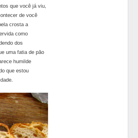
os que você já viu,
contecer de você
ela crosta a
servida como
ndendo dos
ue uma fatia de pão
arece humilde
do que estou
idade.