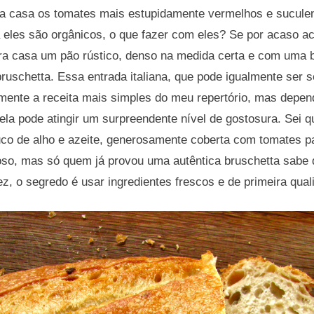
a casa os tomates mais estupidamente vermelhos e suculent
 eles são orgânicos, o que fazer com eles? Se por acaso a
ra casa um pão rústico, denso na medida certa e com uma b
ruschetta. Essa entrada italiana, que pode igualmente ser 
lmente a receita mais simples do meu repertório, mas depe
ela pode atingir um surpreendente nível de gostosura. Sei q
co de alho e azeite, generosamente coberta com tomates p
oso, mas só quem já provou uma autêntica bruschetta sabe 
z, o segredo é usar ingredientes frescos e de primeira qual