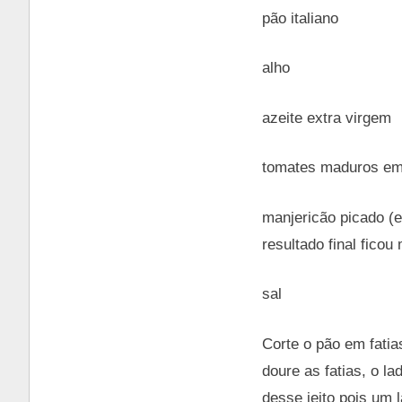
pão italiano
alho
azeite extra virgem
tomates maduros em
manjericão picado (
resultado final ficou
sal
Corte o pão em fati
doure as fatias, o l
desse jeito pois um 