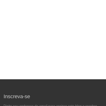
Inscreva-se
Digite seu endereço de email para assinar este blog e receber