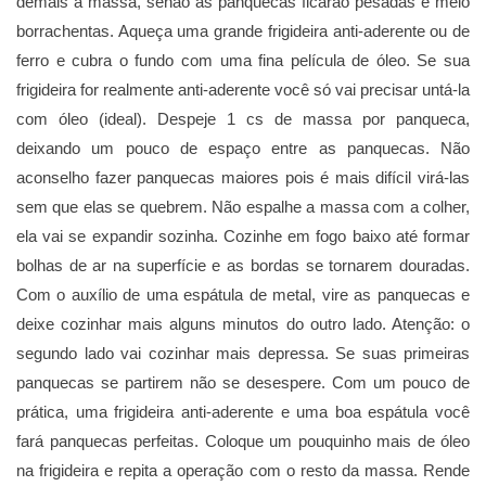
demais a massa, senão as panquecas ficarão pesadas e meio
borrachentas. Aqueça uma grande frigideira anti-aderente ou de
ferro e cubra o fundo com uma fina película de óleo. Se sua
frigideira for realmente anti-aderente você só vai precisar untá-la
com óleo (ideal). Despeje 1 cs de massa por panqueca,
deixando um pouco de espaço entre as panquecas. Não
aconselho fazer panquecas maiores pois é mais difícil virá-las
sem que elas se quebrem. Não espalhe a massa com a colher,
ela vai se expandir sozinha. Cozinhe em fogo baixo até formar
bolhas de ar na superfície e as bordas se tornarem douradas.
Com o auxílio de uma espátula de metal, vire as panquecas e
deixe cozinhar mais alguns minutos do outro lado. Atenção: o
segundo lado vai cozinhar mais depressa. Se suas primeiras
panquecas se partirem não se desespere. Com um pouco de
prática, uma frigideira anti-aderente e uma boa espátula você
fará panquecas perfeitas. Coloque um pouquinho mais de óleo
na frigideira e repita a operação com o resto da massa. Rende