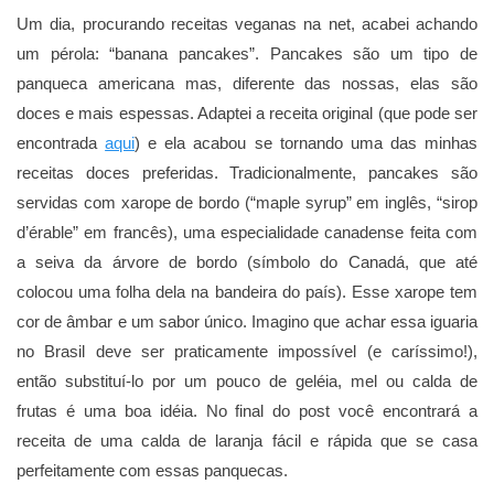
Um dia, procurando receitas veganas na net, acabei achando
um pérola: “banana pancakes”. Pancakes são um tipo de
panqueca americana mas, diferente das nossas, elas são
doces e mais espessas. Adaptei a receita original (que pode ser
encontrada
aqui
) e ela acabou se tornando uma das minhas
receitas doces preferidas. Tradicionalmente, pancakes são
servidas com xarope de bordo (“maple syrup” em inglês, “sirop
d’érable” em francês), uma especialidade canadense feita com
a seiva da árvore de bordo (símbolo do Canadá, que até
colocou uma folha dela na bandeira do país). Esse xarope tem
cor de âmbar e um sabor único. Imagino que achar essa iguaria
no Brasil deve ser praticamente impossível (e caríssimo!),
então substituí-lo por um pouco de geléia, mel ou calda de
frutas é uma boa idéia. No final do post você encontrará a
receita de uma calda de laranja fácil e rápida que se casa
perfeitamente com essas panquecas.