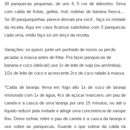
30 panquecas pequenas, de uns 4, 5 cm de diâmetro. Sirva
com calda de frutas, geléia, mel, rodelas de banana fresca…
Se 30 panquequinhas parece demais pra você , faça só metade
da receita. Aqui em casa ficamos satisfeitas com 5 panquecas
cada uma, então faço só um terço da receita.
Variações: se quiser, junte um punhado de nozes ou pecãs
picadas à massa antes de fritar. Pra fazer panquecas de
banana e coco (delícia!) use 1x de leite de soja (ou amêndoa),
1/2x de leite de coco e acrescente 2cs de coco ralado à massa.
*Calda de laranja: ferva em fogo alto 1x de suco de laranja
misturado com 1x de água, 4cs de açúcar mascavo, um pau de
canela e a casca de uma laranja por uns 15 minutos, ou até o
líquido reduzir pela metade e atingir uma concistencia de xarope
fino. Deixe esfriar, retire o pau de canela e a casca da laranja e
use sobre as panquecas. Guarde o que sobrar da calda na