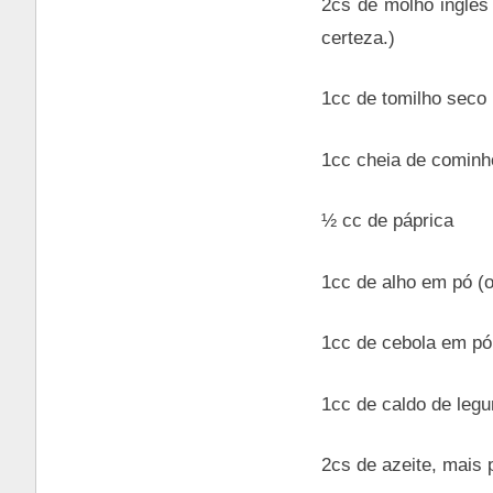
2cs de molho inglês 
certeza.)
1cc de tomilho seco
1cc cheia de cominh
½ cc de páprica
1cc de alho em pó (o
1cc de cebola em pó 
1cc de caldo de leg
2cs de azeite, mais p