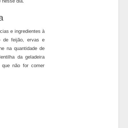
 nesse dia.
a
ias e ingredientes à
 de feijão, ervas e
he na quantidade de
entilha da geladeira
s que não for comer