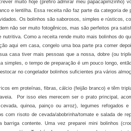
ever muito hoje (prefiro admirar meu papacapimzinho) vo
ranco e lentilha. Essa receita não faz parte da categoria de 
vidados. Os bolinhos são saborosos, simples e rústicos, 
dem não ser muito fotogênicos, mas são perfeitos pra sati
e nutritiva. Como a receita rende muito mais bolinhos do 
ção aqui em casa, congelo uma boa parte pra comer depoi
ua casa tiver mais pessoas que a nossa, dobre (ou tripli
ja simples, o tempo de preparação é um pouco longo, entã
estocar no congelador bolinhos suficientes pra vários almo
icos em proteínas, fibras, cálcio (feijão branco) e têm tripl
 e aveia. Por isso eles merecem ser o prato principal, a
, cevada, quinoa, painço ou arroz), legumes refogados e
s com risoto de cevada/abobrinha/tomate e salada de re
 barriga contente. Uma vez preparei mini bolinhos (cro