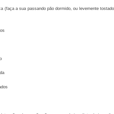
ca (faça a sua passando pão dormido, ou levemente tostado, 
cos
o
ada
ados