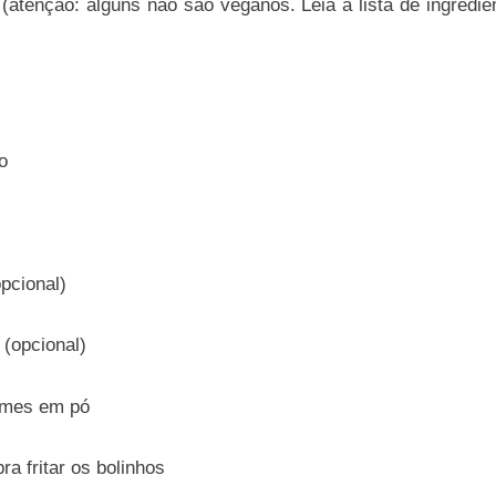
(atenção: alguns não são veganos. Leia a lista de ingredien
o
pcional)
(opcional)
umes em pó
ra fritar os bolinhos