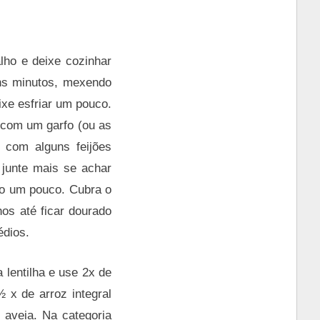
alho e deixe cozinhar
uns minutos, mexendo
ixe esfriar um pouco.
 com um garfo (ou as
 com alguns feijões
 junte mais se achar
do um pouco. Cubra o
hos até ficar dourado
édios.
a lentilha e use 2x de
½ x de arroz integral
 aveia. Na categoria