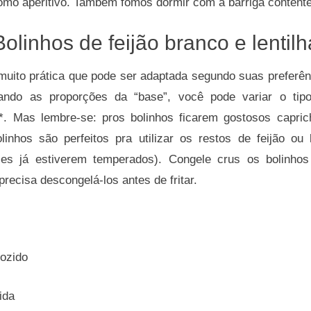
mo aperitivo. Também fomos dormir com a barriga contente
Bolinhos de feijão branco e lentilh
muito prática que pode ser adaptada segundo suas preferênc
tando as proporções da “base”, você pode variar o tipo
*. Mas lembre-se: pros bolinhos ficarem gostosos capric
inhos são perfeitos pra utilizar os restos de feijão ou l
les já estiverem temperados). Congele crus os bolinho
recisa descongelá-los antes de fritar.
cozido
ida