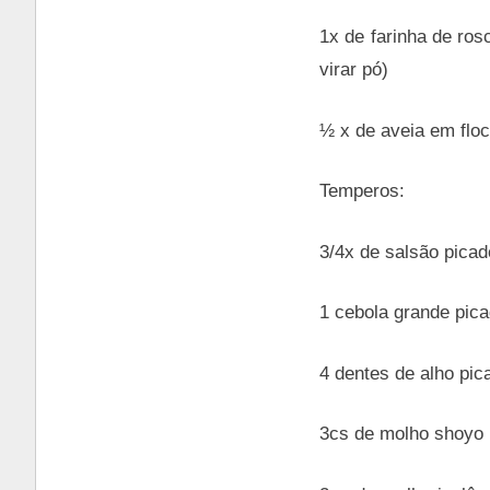
1x de farinha de ros
virar pó)
½ x de aveia em flo
Temperos:
3/4x de salsão picad
1 cebola grande pic
4 dentes de alho pic
3cs de molho shoyo