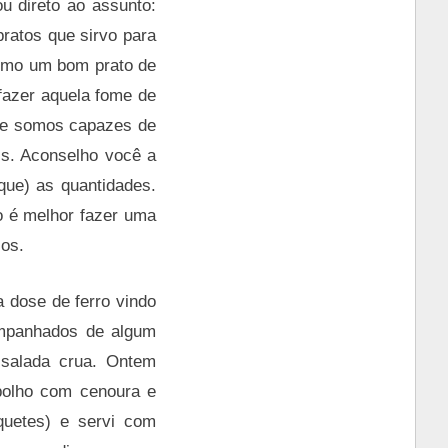
u direto ao assunto:
pratos que sirvo para
como um bom prato de
sfazer aquela fome de
que somos capazes de
s. Aconselho você a
que) as quantidades.
o é melhor fazer uma
ços.
a dose de ferro vindo
companhados de algum
 salada crua. Ontem
polho com cenoura e
quetes) e servi com