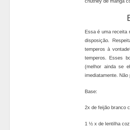
chutney de manga co
Essa é uma receita 
disposição. Respei
temperos à vontade
temperos. Esses bol
(melhor ainda se e
imediatamente. Não p
Base:
2x de feijão branco 
1 ½ x de lentilha coz