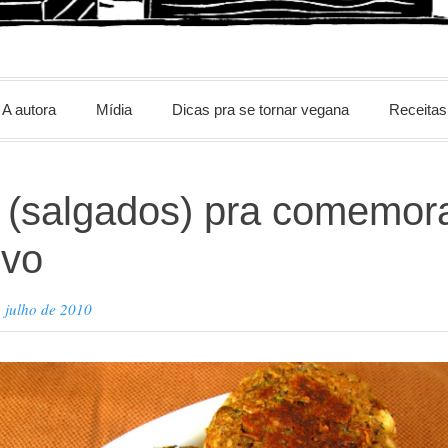
m
A autora
Mídia
Dicas pra se tornar vegana
Receitas
 (salgados) pra comemor
ovo
 julho de 2010