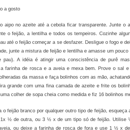
no a gosto
 aipo no azeite até a cebola ficar transparente. Junte o 
te o feijão, a lentilha e todos os tempeiros. Cozinhe alg
u até o feijão começar a se desfazer. Desligue o fogo e de
de, junte a mistura de feijão e lentilha e amasse um pouco
e pau). A idéia é atingir uma conscistência de purê mas
e a farinha de rosca e a aveia e mexa bem. Prove o sal e
olheradas da massa e faça bolinhos com as mão, achatan
ira grande com uma fina camada de azeite e frite os bolin
 uma colher de sopa cheia como medida e fiz 16 bolinhos m
 o feijão branco por qualquer outro tipo de feijão, esqueça 
1x ½ de outra, ou 3 ½ x de um tipo só de feijão. Utilise 
aveia, ou deixe a farinha de rosca de fora e use 1 ½ x de