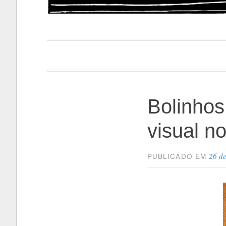
Papacapi
Bolinhos
visual n
26 de
PUBLICADO EM