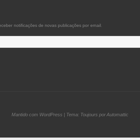
eceber notificações de novas publicações por email.
Mantido com WordPress
|
Tema: Toujours por
Automattic