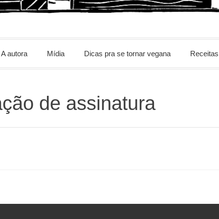
m
A autora
Mídia
Dicas pra se tornar vegana
Receitas
ção de assinatura