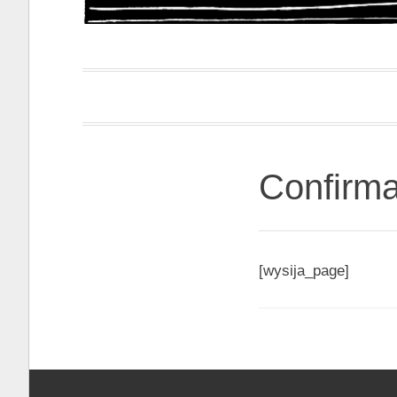
Papacapi
Confirma
[wysija_page]