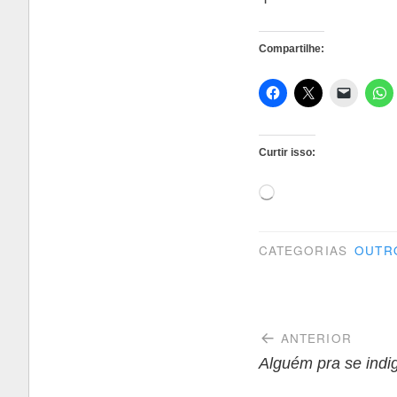
Compartilhe:
Curtir isso:
Carregando...
CATEGORIAS
OUTR
Navegaçã
ANTERIOR
de
Alguém pra se ind