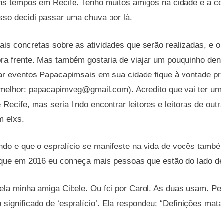
uns tempos em Recife. Tenho muitos amigos na cidade e a 
 isso decidi passar uma chuva por lá.
ais concretas sobre as atividades que serão realizadas, e 
ra frente. Mas também gostaria de viajar um pouquinho dent
r eventos Papacapimsais em sua cidade fique à vontade pra
 melhor: papacapimveg@gmail.com). Acredito que vai ter um
 Recife, mas seria lindo encontrar leitores e leitoras de out
m elxs.
ndo e que o espralício se manifeste na vida de vocês tamb
que em 2016 eu conheça mais pessoas que estão do lado de 
ela minha amiga Cibele. Ou foi por Carol. As duas usam. Pe
o significado de ‘espralício’. Ela respondeu: “Definições mat