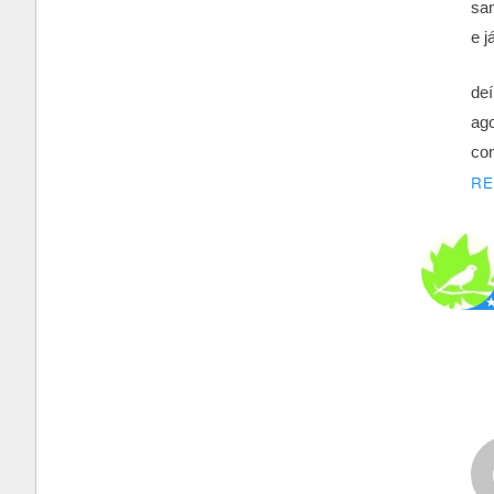
san
e j
deí
ago
con
R