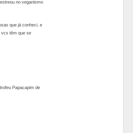
l estreou no veganismo
osas que já conheci. e
. vcs têm que se
 trofeu Papacapim de