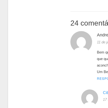
Post
24 comentá
Andr
11 de 
Bem qu
que qu
aconch
Um Bei
RESP
Ci
17 