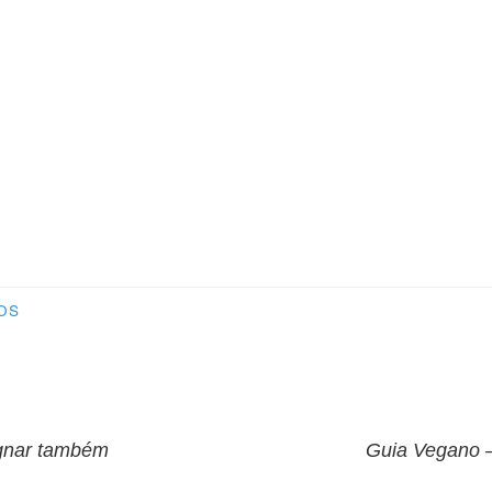
OS
o
ignar também
Guia Vegano –