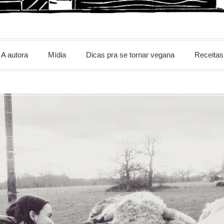
m
A autora
Mídia
Dicas pra se tornar vegana
Receitas